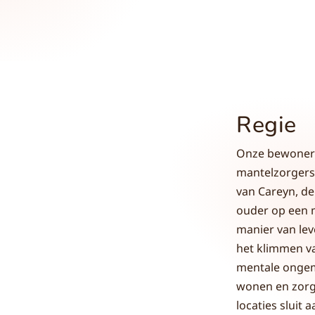
Regie
Onze bewoners
mantelzorgers,
van Careyn, de
ouder op een m
manier van lev
het klimmen va
mentale ongem
wonen en zorg
locaties sluit 