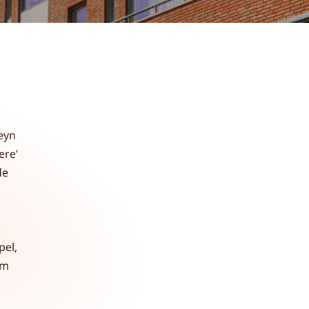
eyn
ere’
de
pel,
rm